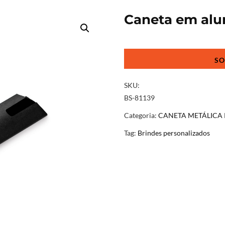
Caneta em alu
Caneta
em
alumínio
touch
SKU:
quantidade
BS-81139
Categoria:
CANETA METÁLICA
Tag:
Brindes personalizados