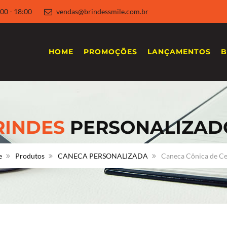
 8:00 - 18:00
vendas@brindessmile.com.br
HOME
PROMOÇÕES
LANÇAMENTOS
B
RINDES
PERSONALIZAD
e
Produtos
CANECA PERSONALIZADA
Caneca Cônica de C