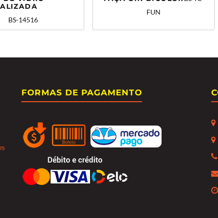
ALIZADA
FUN
BS-14516
FORMAS DE PAGAMENTO
C
es