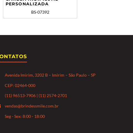
PERSONALIZADA
BS-07392
ONTATOS
Avenida Imirim, 3202 B – Imirim – São Paulo – SP
CEP: 02464-000
(11) 96513-7906 | (11) 2574-2701
vendas@brindessmile.com.br
Seg - Sex: 8:00 - 18:00