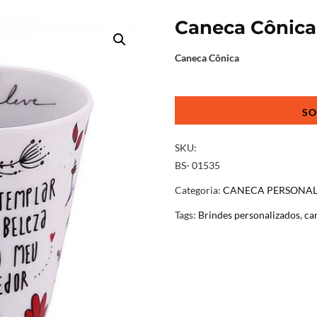
Caneca Cônica
Caneca Cônica
Caneca
Cônica
de
Cerâmica
SKU:
quantidade
BS- 01535
Categoria:
CANECA PERSONA
Tags:
Brindes personalizados
,
ca