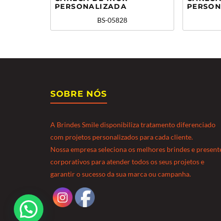
PERSONALIZADA
PERSON
BS-05828
SOBRE NÓS
A Brindes Smile disponibiliza tratamento diferenciado
com projetos personalizados para cada cliente.
Nossa empresa seleciona os melhores brindes e present
corporativos para atender todos os seus projetos e
garantir o sucesso da sua marca ou campanha.
Precisa de ajuda?