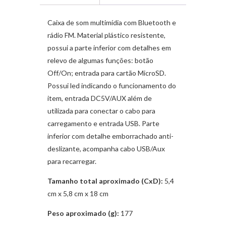
Caixa de som multimídia com Bluetooth e
rádio FM. Material plástico resistente,
possui a parte inferior com detalhes em
relevo de algumas funções: botão
Off/On; entrada para cartão MicroSD.
Possui led indicando o funcionamento do
item, entrada DC5V/AUX além de
utilizada para conectar o cabo para
carregamento e entrada USB. Parte
inferior com detalhe emborrachado anti-
deslizante, acompanha cabo USB/Aux
para recarregar.
Tamanho total aproximado (CxD):
5,4
cm x 5,8 cm x 18 cm
Peso aproximado (g):
177