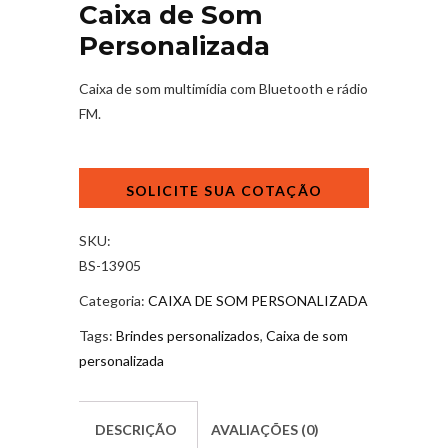
Caixa de Som
Personalizada
Caixa de som multimídia com Bluetooth e rádio
FM.
Caixa
de
Som
Personalizada
SKU:
quantidade
BS-13905
Categoria:
CAIXA DE SOM PERSONALIZADA
Tags:
Brindes personalizados
,
Caixa de som
personalizada
DESCRIÇÃO
AVALIAÇÕES (0)