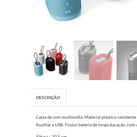
DESCRIÇÃO
Caixa de som multimídia. Material plástico resistent
Auxiliar e USB. Possui bateria de longa duração, c
Altura
: 10,5 cm