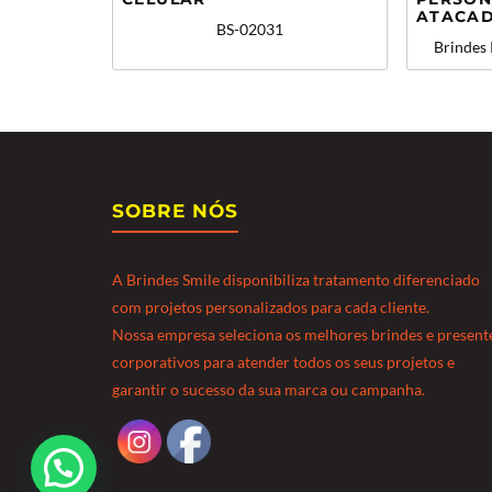
ATACA
BS-02031
Brindes
SOBRE NÓS
A Brindes Smile disponibiliza tratamento diferenciado
com projetos personalizados para cada cliente.
Nossa empresa seleciona os melhores brindes e present
corporativos para atender todos os seus projetos e
garantir o sucesso da sua marca ou campanha.
Precisa de ajuda?