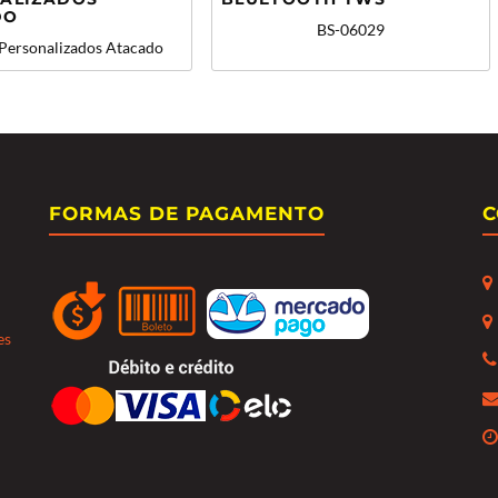
DO
BS-06029
 Personalizados Atacado
FORMAS DE PAGAMENTO
C
es