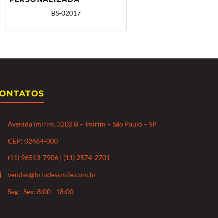
BS-02017
ONTATOS
Avenida Imirim, 3202 B – Imirim – São Paulo – SP
CEP: 02464-000
(11) 96513-7906 | (11) 2574-2701
vendas@brindessmile.com.br
Seg - Sex: 8:00 - 18:00