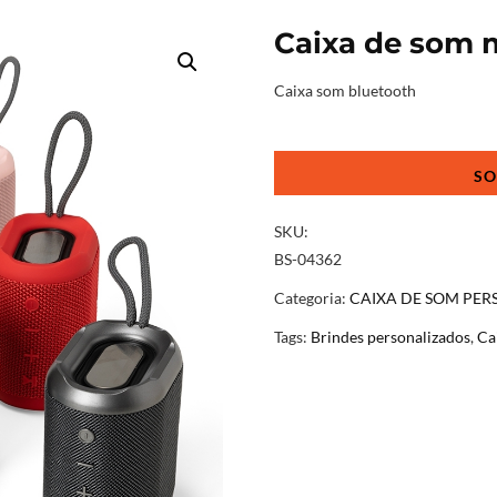
Caixa de som 
Caixa som bluetooth
Caixa
de
som
multimídia
SKU:
quantidade
BS-04362
Categoria:
CAIXA DE SOM PE
Tags:
Brindes personalizados
,
Ca