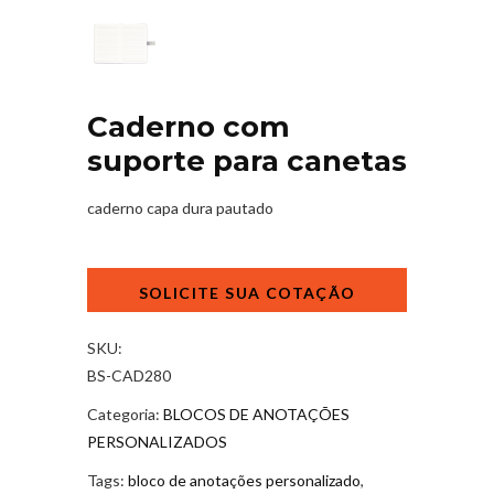
Caderno com
suporte para canetas
caderno capa dura pautado
Caderno
com
suporte
para
SKU:
canetas
BS-CAD280
quantidade
Categoria:
BLOCOS DE ANOTAÇÕES
PERSONALIZADOS
Tags:
bloco de anotações personalizado
,