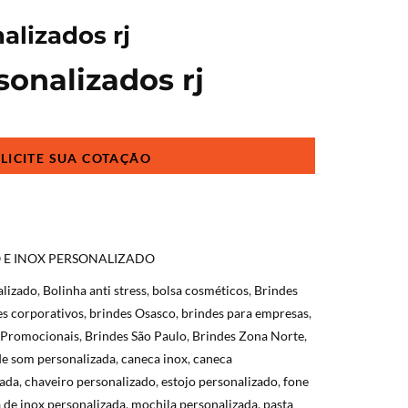
alizados rj
sonalizados rj
 E INOX PERSONALIZADO
alizado
,
Bolinha anti stress
,
bolsa cosméticos
,
Brindes
es corporativos
,
brindes Osasco
,
brindes para empresas
,
 Promocionais
,
Brindes São Paulo
,
Brindes Zona Norte
,
de som personalizada
,
caneca inox
,
caneca
zada
,
chaveiro personalizado
,
estojo personalizado
,
fone
 de inox personalizada
,
mochila personalizada
,
pasta