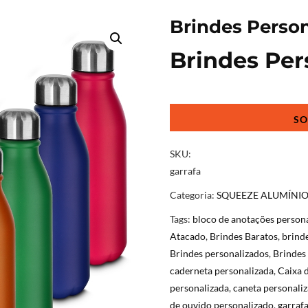
Brindes Person
Brindes Per
Brindes
Personalizados
rj
quantidade
SKU:
garrafa
Categoria:
SQUEEZE ALUMÍNIO
Tags:
bloco de anotações person
Atacado
,
Brindes Baratos
,
brind
Brindes personalizados
,
Brindes
caderneta personalizada
,
Caixa 
personalizada
,
caneta personali
de ouvido personalizado
,
garrafa