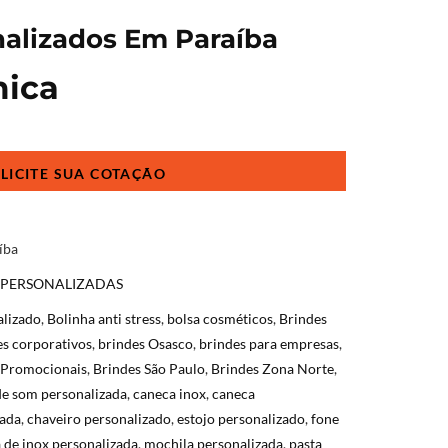
nalizados Em Paraíba
mica
íba
 PERSONALIZADAS
alizado
,
Bolinha anti stress
,
bolsa cosméticos
,
Brindes
es corporativos
,
brindes Osasco
,
brindes para empresas
,
 Promocionais
,
Brindes São Paulo
,
Brindes Zona Norte
,
de som personalizada
,
caneca inox
,
caneca
zada
,
chaveiro personalizado
,
estojo personalizado
,
fone
 de inox personalizada
,
mochila personalizada
,
pasta