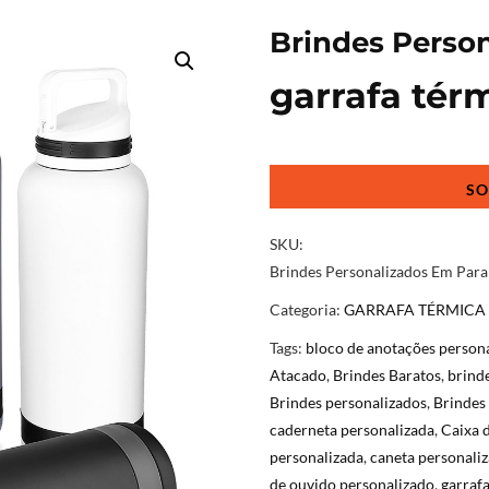
Brindes Perso
garrafa tér
Brindes
Personalizados
Em
Paraíba
SKU:
quantidade
Brindes Personalizados Em Para
Categoria:
GARRAFA TÉRMICA
Tags:
bloco de anotações person
Atacado
,
Brindes Baratos
,
brind
Brindes personalizados
,
Brindes
caderneta personalizada
,
Caixa 
personalizada
,
caneta personali
de ouvido personalizado
,
garrafa