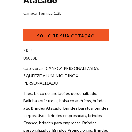
Atacado
Caneca Térmica 1,2L
Brinde
Promocional
Personalizados
Atacado
SKU:
quantidade
06033B
Categorias:
CANECA PERSONALIZADA
,
SQUEEZE ALUMÍNIO E INOX
PERSONALIZADO
Tags:
bloco de anotações personalizado
,
Bolinha anti stress
,
bolsa cosméticos
,
brindes
ata
,
Brindes Atacado
,
Brindes Baratos
,
brindes
corporativos
,
brindes empresariais
,
brindes
Osasco
,
brindes para empresas
,
Brindes
personalizados
,
Brindes Promocionais
,
Brindes