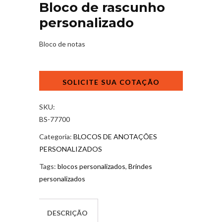
Bloco de rascunho
personalizado
Bloco de notas
Bloco
de
rascunho
personalizado
SKU:
quantidade
BS-77700
Categoria:
BLOCOS DE ANOTAÇÕES
PERSONALIZADOS
Tags:
blocos personalizados
,
Brindes
personalizados
DESCRIÇÃO