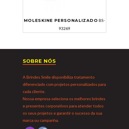
MOLESKINE PERSONALIZADO
BS-
93269
SOBRE NÓS
A Brindes Smile disponibiliza tratamento
diferenciado com projetos personalizados para
cada cliente.
Nossa empresa seleciona os melhores brindes
e presentes corporativos para atender todos
os seus projetos e garantir o sucesso da sua
marca ou campanha.