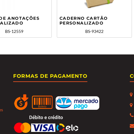
DE ANOTAÇÕES
CADERNO CARTÃO
ALIZADO
PERSONALIZADO
BS-12559
BS-93422
FORMAS DE PAGAMENTO
C
es