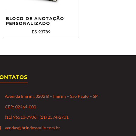
BLOCO DE ANOTAÇÃO
PERSONALIZADO
BS-93789
ONTATOS
Avenida Imirim, 3202 B – Imirim – São Paulo – SP
CEP: 02464-000
(11) 96513-7906 | (11) 2574-2701
vendas@brindessmile.com.br