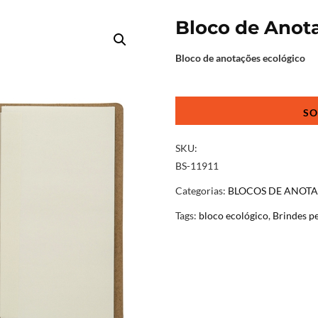
Bloco de Anot
Bloco de anotações ecológico
Bloco
de
Anotações
com
SKU:
Post-
BS-11911
it
Categorias:
BLOCOS DE ANOT
quantidade
Tags:
bloco ecológico
,
Brindes p