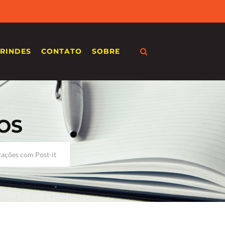
RINDES
CONTATO
SOBRE
OS
ações com Post-it