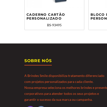
CADERNO CARTÃO
BLOCO 
PERSONALIZADO
PERSON
BS-93495
SOBRE NÓS
A Brindes Smile disponibiliza tratamento diferenciado
com projetos personalizados para cada cliente.
Nossa empresa seleciona os melhores brindes e present
corporativos para atender todos os seus projetos e
garantir o sucesso da sua marca ou campanha.