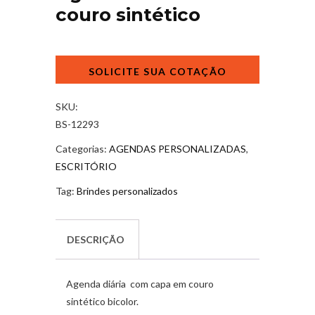
couro sintético
Agenda
diária
de
couro
SKU:
sintético
BS-12293
quantidade
Categorias:
AGENDAS PERSONALIZADAS
,
ESCRITÓRIO
Tag:
Brindes personalizados
DESCRIÇÃO
Agenda diária com capa em couro
sintético bicolor.