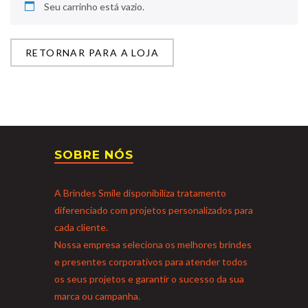
Seu carrinho está vazio.
RETORNAR PARA A LOJA
SOBRE NÓS
A Brindes Smile disponibiliza tratamento
diferenciado com projetos personalizados para
cada cliente.
Nossa empresa seleciona os melhores brindes
e presentes corporativos para atender todos
os seus projetos e garantir o sucesso da sua
marca ou campanha.